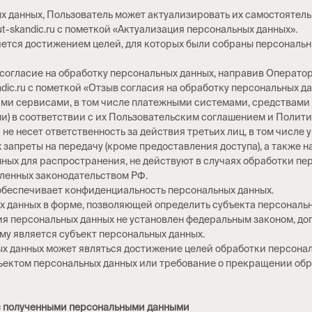
ных данных, Пользователь может актуализировать их самостоятел
t-skandic.ru с пометкой «Актуализация персональных данных».
яется достижением целей, для которых были собраны персональн
 согласие на обработку персональных данных, направив Операт
dic.ru с пометкой «Отзыв согласия на обработку персональных да
ими сервисами, в том числе платежными системами, средствами 
и) в соответствии с их Пользовательским соглашением и Полит
не несет ответственность за действия третьих лиц, в том числе 
 запреты на передачу (кроме предоставления доступа), а также н
ных для распространения, не действуют в случаях обработки пе
ленных законодательством РФ.
 обеспечивает конфиденциальность персональных данных.
 данных в форме, позволяющей определить субъекта персональны
ия персональных данных не установлен федеральным законом, дог
у является субъект персональных данных.
х данных может являться достижение целей обработки персонал
бъектом персональных данных или требование о прекращении обр
 с полученными персональными данными