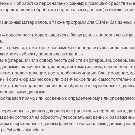
данных — обработка персональных данных с помощью средств выч
ое прекращение обработки персональных данных (за исключением
мационных материалов, а также программ для ЭВМ и баз данных,
 — совокупность содержащихся в базах данных персональных да
в.
ия, в результате которых невозможно определить без использо
и иному субъекту персональных данных.
твие (операция) или совокупность действий (операций), соверша
данными, включая сбор, запись, систематизацию, накопление, хр
ение, предоставление, доступ), обезличивание, блокирование, у
льный орган, юридическое или физическое лицо, самостоятельно
ых, а также определяющие цели обработки персональных данных
ерсональными данными.
осящаяся прямо или косвенно к определенному или определяемом
 персональных данных для распространения, — персональные данн
м дачи согласия на обработку персональных данных, разрешенны
ном о персональных данных (далее — персональные данные, разр
s://absolut-skandic.ru.