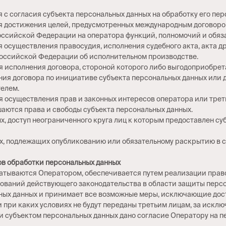
я с согласия субъекта персональных данных на обработку его пер
для достижения целей, предусмотренных международным договор
ссийской Федерации на оператора функций, полномочий и обяз
я осуществления правосудия, исполнения судебного акта, акта д
Российской Федерации об исполнительном производстве.
ля исполнения договора, стороной которого либо выгодоприобре
ния договора по инициативе субъекта персональных данных или 
телем.
ля осуществления прав и законных интересов оператора или тре
шаются права и свободы субъекта персональных данных.
х, доступ неограниченного круга лиц к которым предоставлен су
ых, подлежащих опубликованию или обязательному раскрытию в 
дов обработки персональных данных
атываются Оператором, обеспечивается путем реализации право
бований действующего законодательства в области защиты персо
ьных данных и принимает все возможные меры, исключающие дос
и при каких условиях не будут переданы третьим лицам, за искл
ли субъектом персональных данных дано согласие Оператору на п