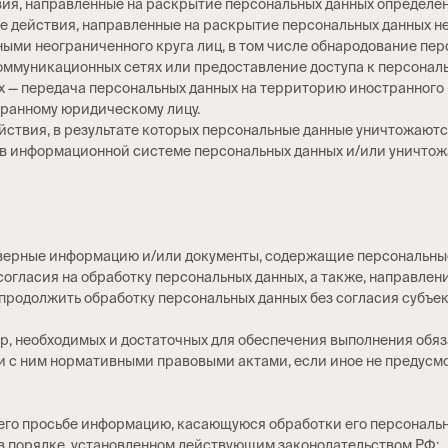
твия, направленные на раскрытие персональных данных определен
ые действия, направленные на раскрытие персональных данных н
ными неограниченного круга лиц, в том числе обнародование пе
ммуникационных сетях или предоставление доступа к персонал
ых — передача персональных данных на территорию иностранного 
транному юридическому лицу.
ействия, в результате которых персональные данные уничтожают
 в информационной системе персональных данных и/или уничто
товерные информацию и/или документы, содержащие персональны
 согласия на обработку персональных данных, а также, направл
продолжить обработку персональных данных без согласия субъе
ер, необходимых и достаточных для обеспечения выполнения обя
и с ним нормативными правовыми актами, если иное не предусм
 его просьбе информацию, касающуюся обработки его персональн
в порядке, установленном действующим законодательством РФ;