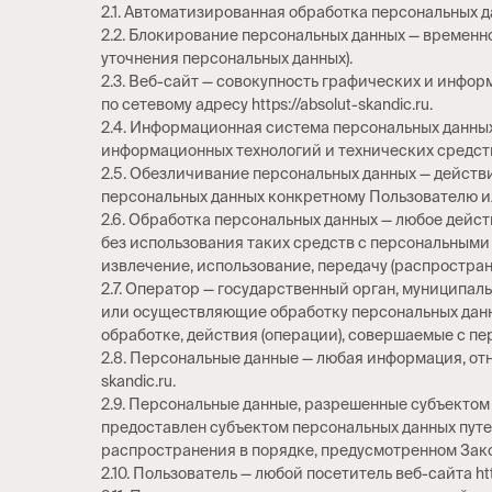
2.1. Автоматизированная обработка персональных 
2.2. Блокирование персональных данных — временн
уточнения персональных данных).
2.3. Веб-сайт — совокупность графических и инфор
по сетевому адресу https://absolut-skandic.ru.
2.4. Информационная система персональных данных
информационных технологий и технических средст
2.5. Обезличивание персональных данных — действ
персональных данных конкретному Пользователю ил
2.6. Обработка персональных данных — любое дейс
без использования таких средств с персональными 
извлечение, использование, передачу (распростран
2.7. Оператор — государственный орган, муниципа
или осуществляющие обработку персональных данн
обработке, действия (операции), совершаемые с п
2.8. Персональные данные — любая информация, отн
skandic.ru.
2.9. Персональные данные, разрешенные субъектом
предоставлен субъектом персональных данных путе
распространения в порядке, предусмотренном Зако
2.10. Пользователь — любой посетитель веб-сайта http