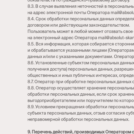
обязательств по гражданско-правовому договору.
8.3. В случае выявления неточностей в персональ
на адрес электронной почты Оператора mail@absolu
8.4. Срок обработки персональных данных определ
договором или действующим законодательством.
Пользователь может в любой момент отозвать свое
на электронный адрес Оператора mail@absolut-skan
8.5. Вся информация, которая собирается сторонн
и обрабатывается указанными лицами (Операторам
данных и/или с указанными документами. Оператор 
8.6. Установленные субъектом персональных данных
получения доступа) персональных данных, разрешен
общественных и иных публичных интересах, опреде
8.7. Оператор при обработке персональных данных
8.8. Оператор осуществляет хранение персональных
обработки персональных данных, если срок хранен
выгодоприобретателем или поручителем по котором
8.9. Условием прекращения обработки персональны
субъекта персональных данных, отзыв согласия су
неправомерной обработки персональных данных.
9. Перечень действий, производимых Оператором